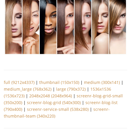
full (9212x4337)
|
thumbnail (150x150)
|
medium (300x141)
|
medium_large (768x362)
|
large (790x372)
|
1536x1536
(1536x723)
|
2048x2048 (2048x964)
|
screenr-blog-grid-small
(350x200)
|
screenr-blog-grid (540x300)
|
screenr-blog-list
(790x400)
|
screenr-service-small (538x280)
|
screenr-
thumbnail-team (340x220)